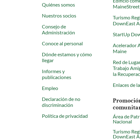
Edificio come
Quiénes somos
MaineStreet
Nuestros socios
Turismo Reg
DownEast A
Consejo de
Administración
StartUp Do
Conoce al personal
Acelerador 
Maine
Dónde estamos y cómo
llegar
Red de Luga
Trabajo Ami
Informes y
la Recupera
publicaciones
Enlaces de l
Empleo
Declaración de no
Promoció
discriminación
comunita
Política de privacidad
Área de Pat
Nacional
Turismo Reg
DownEast A