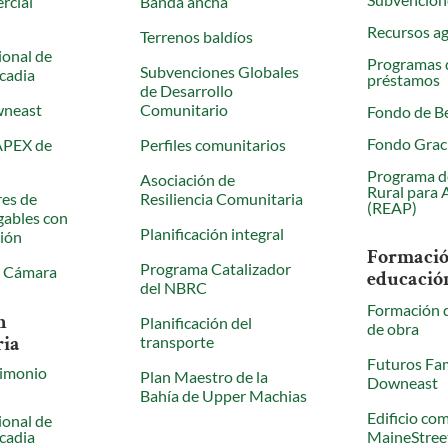
rcial
Banda ancha
Recursos ag
Terrenos baldíos
ional de
Programas 
Subvenciones Globales
cadia
préstamos
de Desarrollo
wneast
Comunitario
Fondo de Be
Fondo Grac
APEX de
Perfiles comunitarios
Programa d
Asociación de
Rural para 
res de
Resiliencia Comunitaria
(REAP)
gables con
Planificación integral
ción
Formació
Programa Catalizador
a Cámara
educació
del NBRC
Formación 
n
Planificación del
de obra
ria
transporte
Futuros Fam
rimonio
Plan Maestro de la
Downeast
Bahía de Upper Machias
Edificio com
ional de
cadia
MaineStree