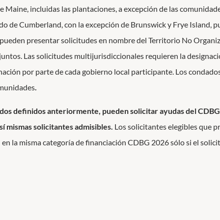
de Maine, incluidas las plantaciones, a excepción de las comunida
do de Cumberland, con la excepción de Brunswick y Frye Island, pu
pueden presentar solicitudes en nombre del Territorio No Organi
juntos. Las solicitudes multijurisdiccionales requieren la designac
nación por parte de cada gobierno local participante.
Los condados 
omunidades
.
ndados definidos anteriormente, pueden solicitar ayudas del CDB
sí mismas solicitantes admisibles.
Los solicitantes elegibles que 
en la misma categoría de financiación CDBG 2026 sólo si el solici