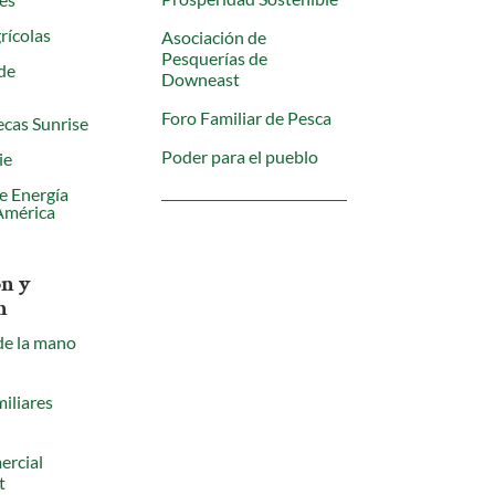
rícolas
Asociación de
Pesquerías de
de
Downeast
Foro Familiar de Pesca
cas Sunrise
Poder para el pueblo
ie
e Energía
América
n y
n
de la mano
iliares
ercial
t